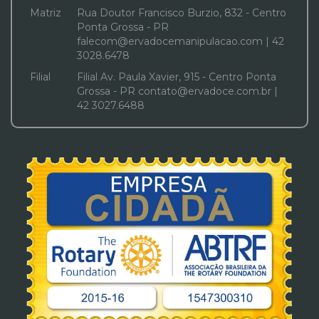
Matriz
Rua Doutor Francisco Burzio, 832 - Centro
Ponta Grossa - PR
falecom@ervadocemanipulacao.com | 42
3028.6478
Filial
Filial Av. Paula Xavier, 915 - Centro Ponta
Grossa - PR contato@ervadoce.com.br |
42 3027.6488