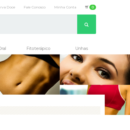
Erva Doce
Fale Conosco
Minha Conta
0
ral
Fitoterápico
Unhas