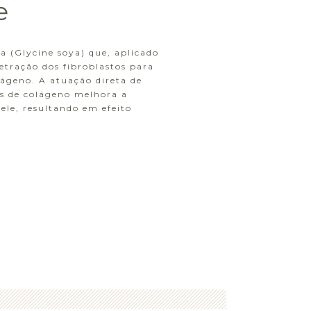
e
ja (Glycine soya) que, aplicado
retração dos fibroblastos para
lágeno. A atuação direta de
as de colágeno melhora a
ele, resultando em efeito