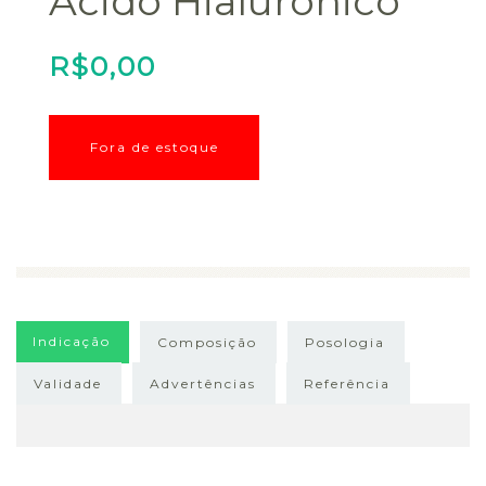
Ácido Hialurônico
R$
0,00
Fora de estoque
Indicação
Composição
Posologia
Validade
Advertências
Referência